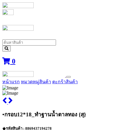
0
หน้าแรก
หมวดหมู่สินค้า
ตะกร้าสินค้า
•กรอบ12*18_ทำฐานน้ำตาลทอง {สุ}
รหัสสินค้า : 8869437194278