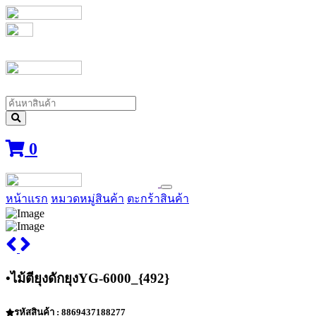
0
หน้าแรก
หมวดหมู่สินค้า
ตะกร้าสินค้า
•ไม้ตียุงดักยุงYG-6000_{492}
รหัสสินค้า : 8869437188277