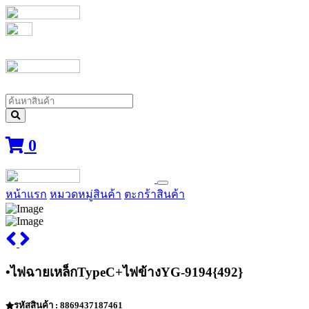
0
หน้าแรก
หมวดหมู่สินค้า
ตะกร้าสินค้า
•ไฟฉายเหล็กTypeC+ไฟข้างYG-9194{492}
รหัสสินค้า : 8869437187461