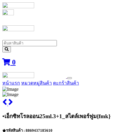
0
หน้าแรก
หมวดหมู่สินค้า
ตะกร้าสินค้า
•เอ็กซิทโรลออน25ml.3+1_สไตล์เพอร์ฟูม{fmk}
รหัสสินค้า : 8869437185610