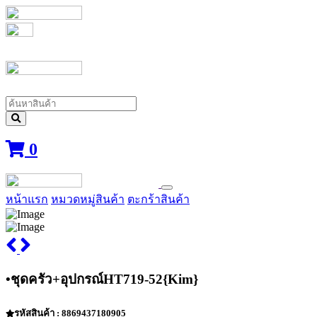
0
หน้าแรก
หมวดหมู่สินค้า
ตะกร้าสินค้า
•ชุดครัว+อุปกรณ์HT719-52{Kim}
รหัสสินค้า : 8869437180905