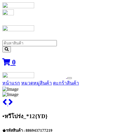
0
หน้าแรก
หมวดหมู่สินค้า
ตะกร้าสินค้า
•หวีโปร่ง_*12{YD}
รหัสสินค้า : 8869437177219