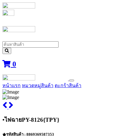
0
หน้าแรก
หมวดหมู่สินค้า
ตะกร้าสินค้า
•ไฟฉายPY-8126{TPY}
รหัสสินค้า : 8869369587353