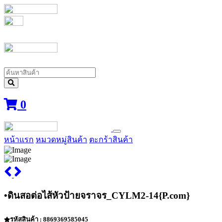
0
หน้าแรก
หมวดหมู่สินค้า
ตะกร้าสินค้า
•ดินสอต่อไส้หัวป้ายจราจร_CYLM2-14{P.com}
รหัสสินค้า : 8869369585045