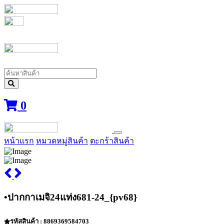
0
หน้าแรก
หมวดหมู่สินค้า
ตะกร้าสินค้า
•ปากกาเมจิ24แท่ง681-24_{pv68}
รหัสสินค้า : 8869369584703