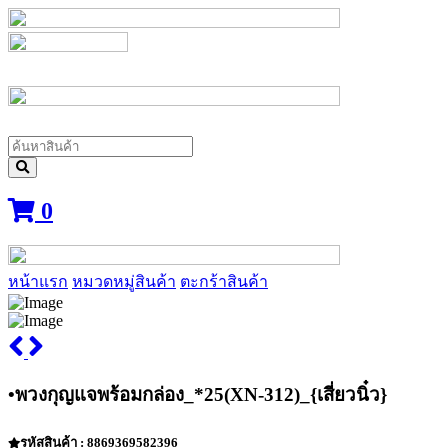
0
หน้าแรก
หมวดหมู่สินค้า
ตะกร้าสินค้า
•พวงกุญแจพร้อมกล่อง_*25(XN-312)_{เสี่ยวนิ๋ว}
รหัสสินค้า : 8869369582396