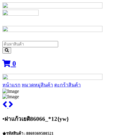
0
หน้าแรก
หมวดหมู่สินค้า
ตะกร้าสินค้า
•ฝาแก้วเยติ86066_*12{yw}
รหัสสินค้า : 8869369580521