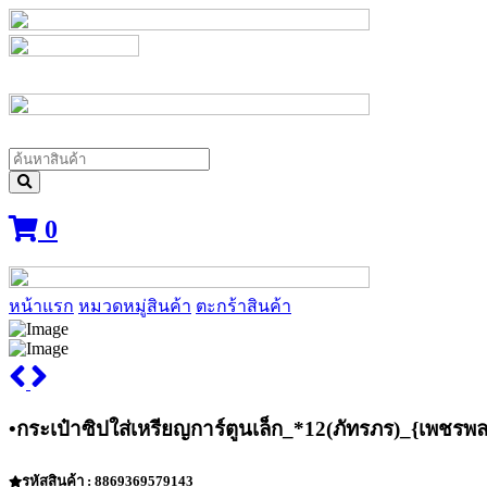
0
หน้าแรก
หมวดหมู่สินค้า
ตะกร้าสินค้า
•กระเป๋าซิปใส่เหรียญการ์ตูนเล็ก_*12(ภัทรภร)_{เพชรพ
รหัสสินค้า : 8869369579143