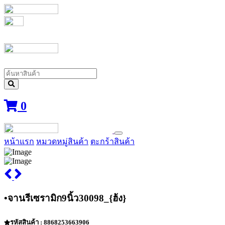
0
หน้าแรก
หมวดหมู่สินค้า
ตะกร้าสินค้า
•จานรีเซรามิก9นิ้ว30098_{ฮ้ง}
รหัสสินค้า : 8868253663906