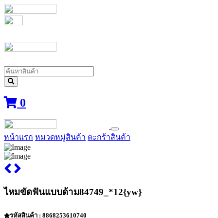
0
หน้าแรก
หมวดหมู่สินค้า
ตะกร้าสินค้า
ไหมขัดฟันแบบด้าม84749_*12{yw}
รหัสสินค้า : 8868253610740