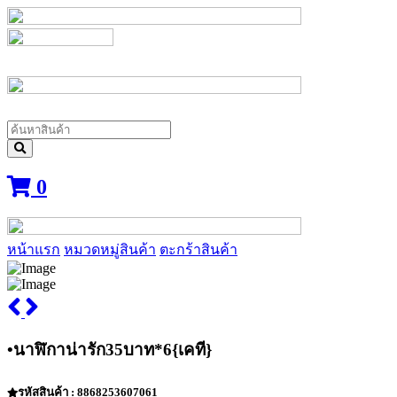
0
หน้าแรก
หมวดหมู่สินค้า
ตะกร้าสินค้า
•นาฬิกาน่ารัก35บาท*6{เคที}
รหัสสินค้า : 8868253607061