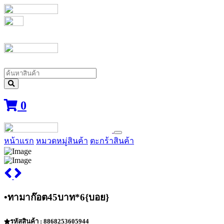
0
หน้าแรก
หมวดหมู่สินค้า
ตะกร้าสินค้า
•ทามาก๊อต45บาท*6{บอย}
รหัสสินค้า : 8868253605944