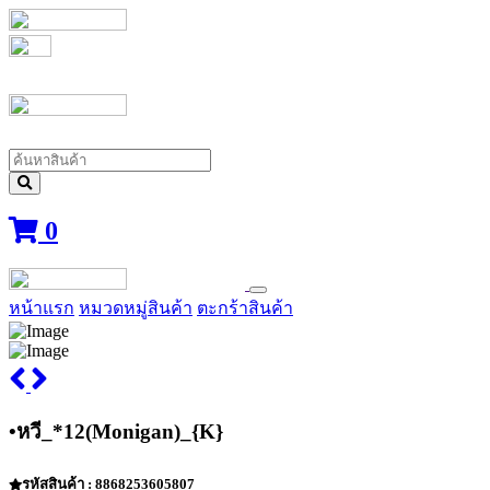
0
หน้าแรก
หมวดหมู่สินค้า
ตะกร้าสินค้า
•หวี_*12(Monigan)_{K}
รหัสสินค้า : 8868253605807