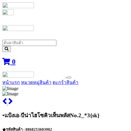
0
หน้าแรก
หมวดหมู่สินค้า
ตะกร้าสินค้า
•แป้งเอ-บีน่าไฮโซคิวเท็นพลัสNo.2_*3{sk}
รหัสสินค้า : 8868253603902