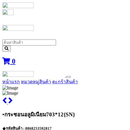
0
หน้าแรก
หมวดหมู่สินค้า
ตะกร้าสินค้า
•กระชอนอลูมิเนียม703*12{SN}
รหัสสินค้า : 8868253592817