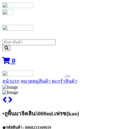
0
หน้าแรก
หมวดหมู่สินค้า
ตะกร้าสินค้า
•ถูพื้นมาจิคลีน5000ml.เฟรช{kao}
รหัสสินค้า : 8868253569659