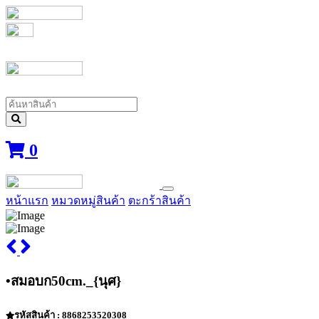
0
หน้าแรก
หมวดหมู่สินค้า
ตะกร้าสินค้า
•สมอบก50cm._{นุศ}
รหัสสินค้า : 8868253520308