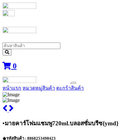
0
หน้าแรก
หมวดหมู่สินค้า
ตะกร้าสินค้า
•มายคาร์โฟมแชมพู720ml.บลอสซั่มบรีซ{ymd}
รหัสสินค้า : 8868253498423