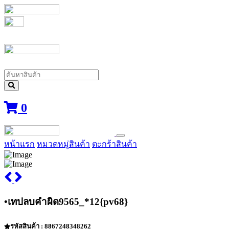
0
หน้าแรก
หมวดหมู่สินค้า
ตะกร้าสินค้า
•เทปลบคำผิด9565_*12{pv68}
รหัสสินค้า : 8867248348262