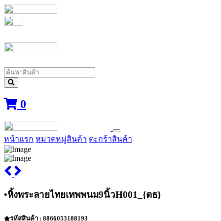
0
หน้าแรก
หมวดหมู่สินค้า
ตะกร้าสินค้า
•หิ้งพระลายไทยเทพพนม9นิ้วH001_{ตธ}
รหัสสินค้า : 8866053188193