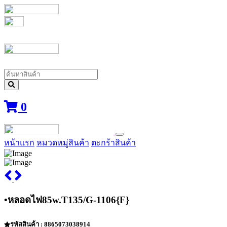
0
หน้าแรก
หมวดหมู่สินค้า
ตะกร้าสินค้า
•หลอดไฟ85w.T135/G-1106{F}
รหัสสินค้า : 8865073038914