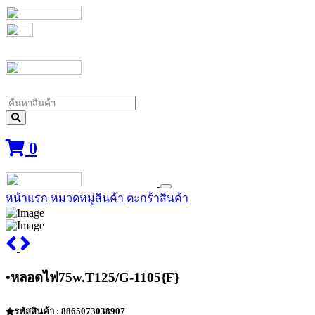
0
หน้าแรก
หมวดหมู่สินค้า
ตะกร้าสินค้า
•หลอดไฟ75w.T125/G-1105{F}
รหัสสินค้า : 8865073038907